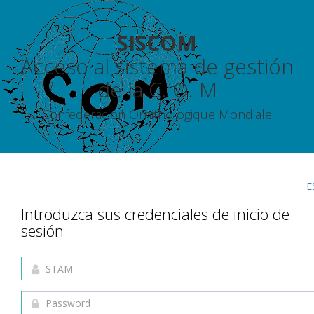
SISCOM
Acceso al sistema de gestión
de la C. O. M
Confederación Ornithologique Mondiale
E
Introduzca sus credenciales de inicio de
sesión